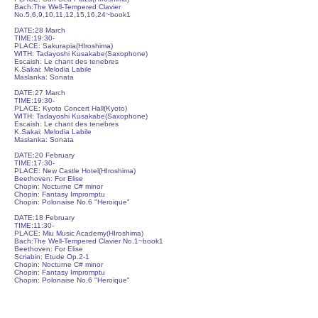
Bach
:The Well-Tempered Clavier
No.5,6,9,10,11,12,15,16,24~book
1
DATE:28 March
TIME:19:30-
PLACE: Sakurapia(HIroshima)
WITH: Tadayoshi Kusakabe(Saxophone)
Escaish: Le chant des tenebres
K.Sakai: Melodia Labile
Maslanka: Sonata
DATE:27 March
TIME:19:30-
PLACE: Kyoto Concert Hall(Kyoto)
WITH: Tadayoshi Kusakabe(Saxophone)
Escaish: Le chant des tenebres
K.Sakai: Melodia Labile
Maslanka: Sonata
DATE:20 February
TIME:17:30-
PLACE: New Castle Hotel(HIroshima)
Beethoven: For Elise
Chopin: Nocturne C# minor
Chopin: Fantasy Impromptu
Chopin: Polonaise No.6 "Heroique"
DATE:18 February
TIME:11:30-
PLACE: Miu Music Academy(HIroshima)
Bach:The Well-Tempered Clavier No.1~book1
Beethoven: For Elise
Scriabin: Etude Op.2-1
Chopin: Nocturne C# minor
Chopin: Fantasy Impromptu
Chopin: Polonaise No.6 "Heroique"