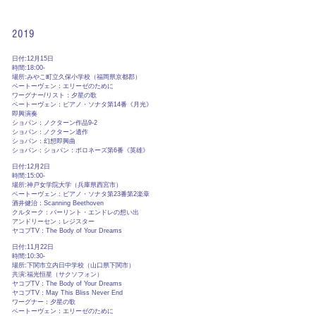
2019
日付:12月15日
時間:18:00-
場所:みやこ町立久保小学校（福岡県京都郡）
ベートーヴェン：エリーゼのために
ワーグナー/リスト：夕星の歌
ベートーヴェン：ピアノ・ソナタ第14番《月光》
即興演奏
ショパン：ノクターン作品9-2
ショパン：ノクターン遺作
ショパン：幻想即興曲
ショパン：
ショパン：ポロネーズ第6番《英雄》
日付:12月2日
時間:15:00-
場所:神戸女学院大学（兵庫県西宮市）
ベートーヴェン：ピアノ・ソナタ第23番第2楽章
酒井健治：Scanning Beethoven
クルターク：バーリント・エンドレの想い出
アンドリーセン：レジスター
ヤコブTV：The Body of Your Dreams
日付:11月22日
時間:10:30-
場所:下関市立内日中学校（山口県下関市）
共演:福光恒星（サクソフォン）
ヤコブTV：The Body of Your Dreams
ヤコブTV：May This Bliss Never End
​ワーグナー：夕星の歌
ベートーヴェン：エリーゼのために