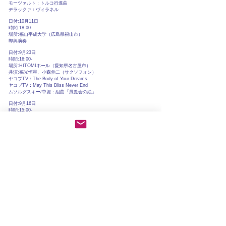
モーツァルト：トルコ行進曲
デラックァ：ヴィラネル
日付:10月11日
時間:18:00-
場所:福山平成大学（広島県福山市）
即興演奏
日付:9月23日
時間:16:00-
場所:HITOMIホール（愛知県名古屋市）
共演:福光恒星、小森伸二（サクソフォン）
ヤコブTV：The Body of Your Dreams
ヤコブTV：May This Bliss Never End
​ムソルグスキー/中堀：組曲「展覧会の絵」
日付:9月16日
時間:15:00-
場所:福山東教会（広島県福山市）
共演:成田寛（ヴィオラ/山形交響楽団
）
ブラームス：ヴィオラ・ソナタOp.120-1
ブラームス：ヴィオラ・ソナタOp.120-2
​ショスタコーヴィチ：ヴィオラ・ソナタOp.147
日付:9月15日
時間:18:00-
場所:福山東教会（広島県福山市）
共演:成田寛（ヴィオラ/山形交響楽団）
ブラームス：ヴィオラ・ソナタOp.120-1
ブラームス：ヴィオラ・ソナタOp.120-2
ショスタコーヴィチ：ヴィオラ・ソナタOp.147
日付:8月22日
時間:13:30-
場所:カワイ広島（広島県広島市）
バッハ：平均律クラヴィーア曲集第1巻全曲