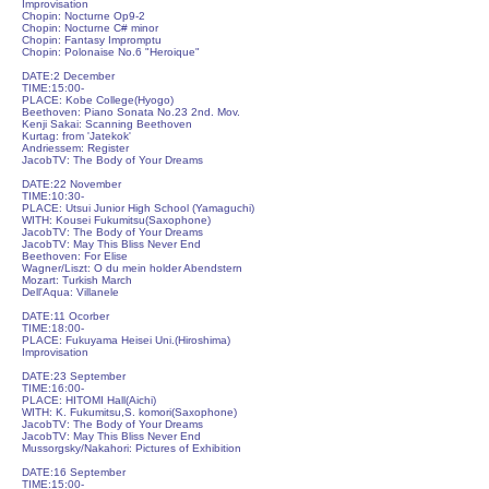
Improvisation
Chopin: Nocturne Op9-2
Chopin: Nocturne C# minor
Chopin: Fantasy Impromptu
Chopin: Polonaise No.6 "Heroique"
DATE:2 December
TIME:15:00-
PLACE: Kobe College
(Hyogo)
Beethoven: Piano Sonata No.23 2nd. Mov.
Kenji Sakai: Scanning Beethoven
Kurtag: from 'Jatekok'
Andriessem: Register
JacobTV: The Body of Your Dreams
DATE:22 November
TIME:10:30-
PLACE: Utsui Junior High School
(Yamaguchi)
WITH: Kousei Fukumitsu(Saxophone)
JacobTV: The Body of Your Dreams
JacobTV: May This Bliss Never End
Beethoven: For Elise
Wagner/Liszt: O du mein holder Abendstern
Mozart: Turkish March
Dell'Aqua: Villanele
DATE:11 Ocor
ber
TIME:18:00-
PLACE: Fukuyama Heisei Uni.(Hiroshima)
Improvisation
DATE:23 September
TIME:16:00-
PLACE: HITOMI Hall(Aichi)
WITH: K. Fukumitsu,S. komori(Saxophone)
JacobTV: The Body of Your Dreams
JacobTV: May This Bliss Never End
Mussorgsky/Nakahori: Pictures of Exhibition
DATE:16 September
TIME:15:00-