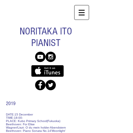
NORITAKA ITO
PIANIST
2019
DATE:15 December
TIME:18:00-
PLACE: Kubo Primary School
(Fukuoka)
Beethoven: For Elise
Wagner/Liszt: O du mein holder Abendstern
Beethoven: Piano Sonata No.14'Moonlight'