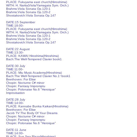
PLACE: Fukuyama east church(Hirroshima)
WITH: H. Narita
(Viola/Yamagata Sym. Orch.)
Brahms:Viola Sonata Op.120-1
Brahms:Viola Sonata Op.120-2
Shostakovich:Viola Sonata Op.147
DATE:15 September
TIME:18:00-
PLACE: Fukuyama east church(Hirroshima)
WITH: H. Narita
(Viola/Yamagata Sym. Orch.)
Brahms:Viola Sonata Op.120-1
Brahms:Viola Sonata Op.120-2
Shostakovich:Viola Sonata Op.147
DATE:22 August
TIME:13:30-
PLACE: KAWAI Hiroshima(Hiroshima)
Bach:The Well-Tempered Clavier book1
DATE:30 July
TIME:11:00-
PLACE: Miu Music Academy(HIroshima)
Bach:The Well-Tempered Clavier No.1~book1
Beethoven: For Elise
Chopin: Nocturne C# minor
Chopin: Fantasy Impromptu
Chopin: Polonaise No.6 "Heroique"
Improvisation
DATE:28 July
TIME:14:00-
PLACE: Kannabe Bunka Kaikan(HIroshima)
Beethoven: For Elise
Jacob TV:The Body Of Your Dreams
Chopin: Nocturne C# minor
Chopin: Fantasy Impromptu
Chopin: Polonaise No.6 "Heroique"
DATE:11 June
TIME:14:00-
PLACE: Sun Sea Plaza(HIroshima)